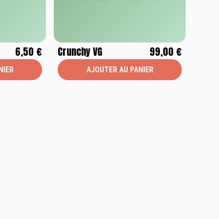
6,50 €
Crunchy VG
99,00 €