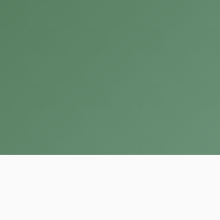
Carbonne
19 bis route de l'Arize
31390 Carbonne