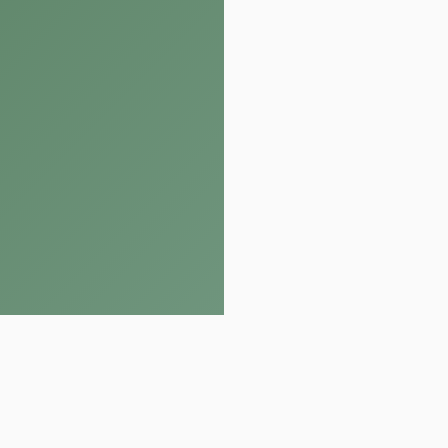
Muret
3 rue Charles Landowski
31600 Muret