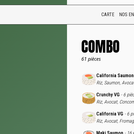
CARTE
NOS E
COMBO
61 pièces
California Saumon
Riz, Saumon, Avoca
Crunchy VG
- 6 piè
Riz, Avocat, Concom
California VG
- 6 p
Riz, Avocat, Fromag
Maki Saumon
- 16 